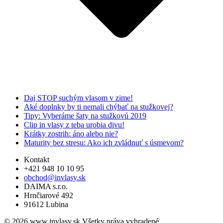
Daj STOP suchým vlasom v zime!
Aké doplnky by ti nemali chýbať na stužkovej?
Tipy: Vyberáme šaty na stužkovú 2019
Clip in vlasy z teba urobia divu!
Krátky zostrih: áno alebo nie?
Maturity bez stresu: Ako ich zvládnuť s úsmevom?
Kontakt
+421 948 10 10 95
obchod@invlasy.sk
DAIMA s.r.o.
Hrnčiarové 492
91612 Lubina
© 2026 www.invlasy.sk Všetky práva vyhradené