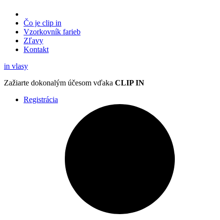
Čo je clip in
Vzorkovník
farieb
Zľavy
Kontakt
in
vlasy
Zažiarte
dokonalým účesom
vďaka
CLIP IN
Registrácia