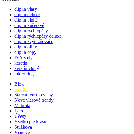
clip in vlasy
clip in deluxe
clip in vlnité
clip in kučeravé
clip in rýchlopásy
clip in rýchlopásy deluxe
clip in zvýrazňovače
clip in ofiny
clip in copy
DIY sady
keratín
keratín vlnitý
micro ring
Blog
Svadba
Starostlivosť o vlasy
Nové vlasové trendy
Maturita
Leto
Účesy
Všetko pre krásu
Stužková
Vianoce