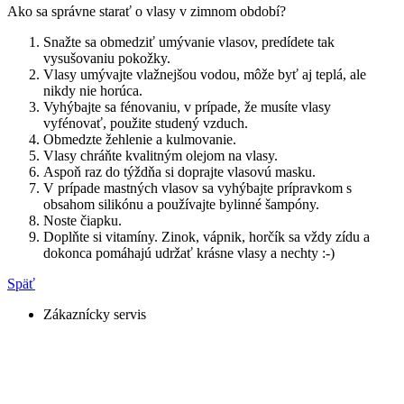
Ako sa správne starať o vlasy v zimnom období?
Snažte sa obmedziť umývanie vlasov, predídete tak
vysušovaniu pokožky.
Vlasy umývajte vlažnejšou vodou, môže byť aj teplá, ale
nikdy nie horúca.
Vyhýbajte sa fénovaniu, v prípade, že musíte vlasy
vyfénovať, použite studený vzduch.
Obmedzte žehlenie a kulmovanie.
Vlasy chráňte kvalitným olejom na vlasy.
Aspoň raz do týždňa si doprajte vlasovú masku.
V prípade mastných vlasov sa vyhýbajte prípravkom s
obsahom silikónu a používajte bylinné šampóny.
Noste čiapku.
Doplňte si vitamíny. Zinok, vápnik, horčík sa vždy zídu a
dokonca pomáhajú udržať krásne vlasy a nechty :-)
Späť
Zákaznícky servis