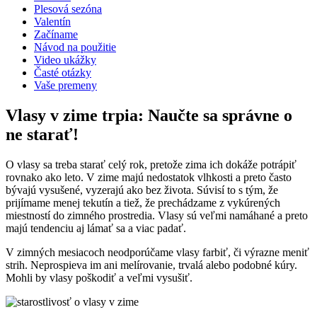
Plesová sezóna
Valentín
Začíname
Návod na použitie
Video ukážky
Časté otázky
Vaše premeny
Vlasy v zime trpia: Naučte sa správne o
ne starať!
O vlasy sa treba starať celý rok, pretože zima ich dokáže potrápiť
rovnako ako leto. V zime majú nedostatok vlhkosti a preto často
bývajú vysušené, vyzerajú ako bez života. Súvisí to s tým, že
prijímame menej tekutín a tiež, že prechádzame z vykúrených
miestností do zimného prostredia. Vlasy sú veľmi namáhané a preto
majú tendenciu aj lámať sa a viac padať.
V zimných mesiacoch neodporúčame vlasy farbiť, či výrazne meniť
strih. Neprospieva im ani melírovanie, trvalá alebo podobné kúry.
Mohli by vlasy poškodiť a veľmi vysušiť.