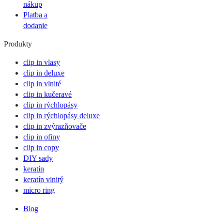
nákup
Platba a
dodanie
Produkty
clip in vlasy
clip in deluxe
clip in vlnité
clip in kučeravé
clip in rýchlopásy
clip in rýchlopásy deluxe
clip in zvýrazňovače
clip in ofiny
clip in copy
DIY sady
keratín
keratín vlnitý
micro ring
Blog