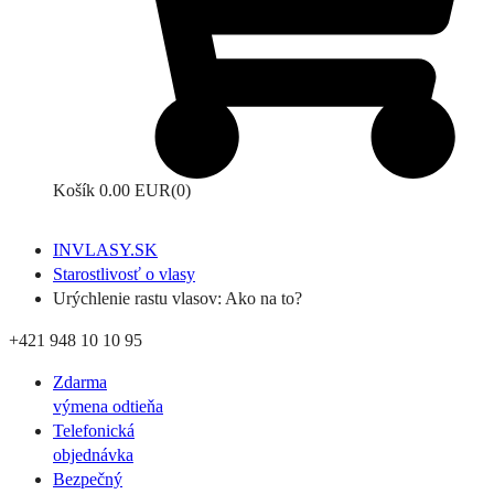
Košík
0.00 EUR
(0)
INVLASY.SK
Starostlivosť o vlasy
Urýchlenie rastu vlasov: Ako na to?
+421 948 10 10 95
Zdarma
výmena odtieňa
Telefonická
objednávka
Bezpečný