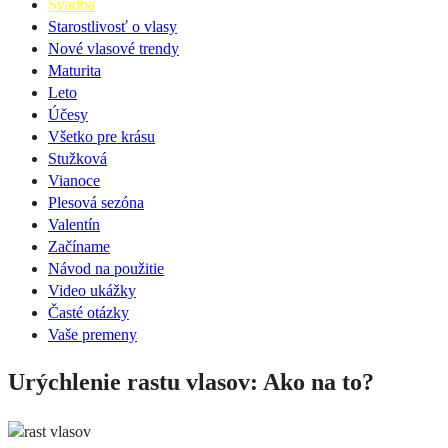
Svadba
Starostlivosť o vlasy
Nové vlasové trendy
Maturita
Leto
Účesy
Všetko pre krásu
Stužková
Vianoce
Plesová sezóna
Valentín
Začíname
Návod na použitie
Video ukážky
Časté otázky
Vaše premeny
Urýchlenie rastu vlasov: Ako na to?