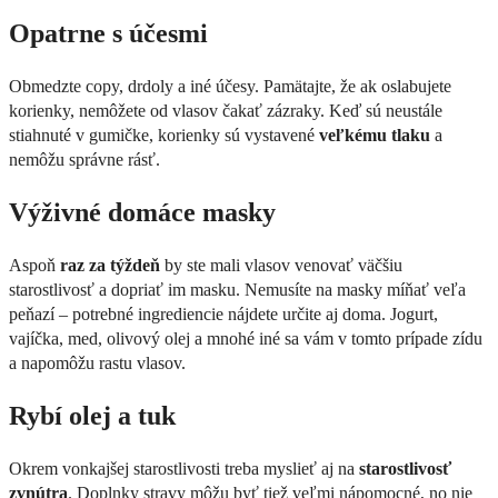
Opatrne s účesmi
Obmedzte copy, drdoly a iné účesy. Pamätajte, že ak oslabujete
korienky, nemôžete od vlasov čakať zázraky. Keď sú neustále
stiahnuté v gumičke, korienky sú vystavené
veľkému tlaku
a
nemôžu správne rásť.
Výživné domáce masky
Aspoň
raz za týždeň
by ste mali vlasov venovať väčšiu
starostlivosť a dopriať im masku. Nemusíte na masky míňať veľa
peňazí – potrebné ingrediencie nájdete určite aj doma. Jogurt,
vajíčka, med, olivový olej a mnohé iné sa vám v tomto prípade zídu
a napomôžu rastu vlasov.
Rybí olej a tuk
Okrem vonkajšej starostlivosti treba myslieť aj na
starostlivosť
zvnútra
. Doplnky stravy môžu byť tiež veľmi nápomocné, no nie