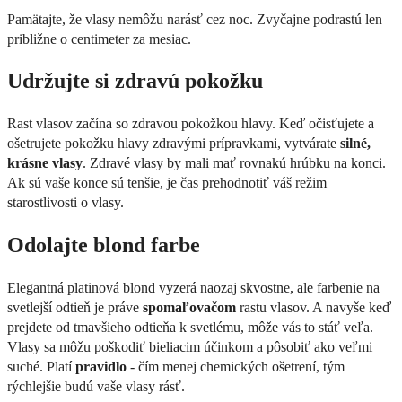
Pamätajte, že vlasy nemôžu narásť cez noc. Zvyčajne podrastú len
približne o centimeter za mesiac.
Udržujte si zdravú pokožku
Rast vlasov začína so zdravou pokožkou hlavy. Keď očisťujete a
ošetrujete pokožku hlavy zdravými prípravkami, vytvárate
silné,
krásne vlasy
. Zdravé vlasy by mali mať rovnakú hrúbku na konci.
Ak sú vaše konce sú tenšie, je čas prehodnotiť váš režim
starostlivosti o vlasy.
Odolajte blond farbe
Elegantná platinová blond vyzerá naozaj skvostne, ale farbenie na
svetlejší odtieň je práve
spomaľovačom
rastu vlasov. A navyše keď
prejdete od tmavšieho odtieňa k svetlému, môže vás to stáť veľa.
Vlasy sa môžu poškodiť bieliacim účinkom a pôsobiť ako veľmi
suché. Platí
pravidlo
- čím menej chemických ošetrení, tým
rýchlejšie budú vaše vlasy rásť.