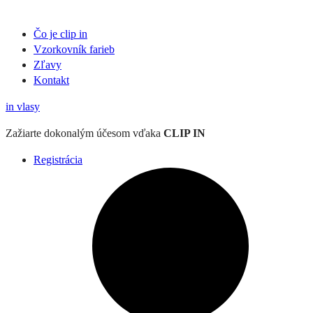
Čo je clip in
Vzorkovník
farieb
Zľavy
Kontakt
in
vlasy
Zažiarte
dokonalým účesom
vďaka
CLIP IN
Registrácia