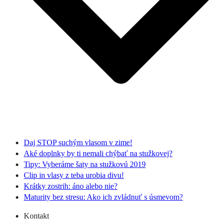
Daj STOP suchým vlasom v zime!
Aké doplnky by ti nemali chýbať na stužkovej?
Tipy: Vyberáme šaty na stužkovú 2019
Clip in vlasy z teba urobia divu!
Krátky zostrih: áno alebo nie?
Maturity bez stresu: Ako ich zvládnuť s úsmevom?
Kontakt