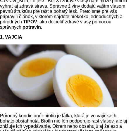
sa vraví „Si to, čo ješ!“. Boj za zdravé vlasy nám môže pomôcť
vyhrať aj zdravá strava. Správne živiny dodajú vašim vlasom
pevnú štruktúru pre rast a bohatý lesk. Preto sme pre vás
pripravili článok, v ktorom nájdete niekoľko jednoduchých a
prírodných
TIPOV
, ako docieliť zdravé vlasy pomocou
správnych
potravín
.
1. VAJCIA
Prírodný kondicionér-biotín je látka, ktorá je vo vajíčkach
bohato obsiahnutá. Biotín nie len podporuje rast vlasov, ale aj
znižuje ich vypadávanie. Okrem neho obsahujú aj železo a