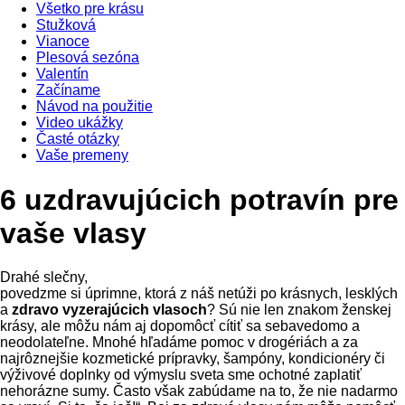
Všetko pre krásu
Stužková
Vianoce
Plesová sezóna
Valentín
Začíname
Návod na použitie
Video ukážky
Časté otázky
Vaše premeny
6 uzdravujúcich potravín pre
vaše vlasy
Drahé slečny,
povedzme si úprimne, ktorá z náš netúži po krásnych, lesklých
a
zdravo vyzerajúcich vlasoch
? Sú nie len znakom ženskej
krásy, ale môžu nám aj dopomôcť cítiť sa sebavedomo a
neodolateľne. Mnohé hľadáme pomoc v drogériách a za
najrôznejšie kozmetické prípravky, šampóny, kondicionéry či
výživové doplnky od výmyslu sveta sme ochotné zaplatiť
nehorázne sumy. Často však zabúdame na to, že nie nadarmo