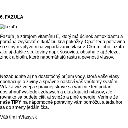
6. FAZUĽA
Fazuľa je zdrojom vitamínu E, ktorý má účinok antioxidantu a
pomáha zvyšovať cirkuláciu krvi pokožky. Opäť teda potravina
so silným vplyvom na vypadávanie vlasov. Okrem toho fazuľa
ako aj ďalšie strukoviny napr. šošovica, obsahuje aj železo,
zinok a biotín, ktoré napomáhajú rastu a pevnosti vlasov.
Nezabudnite aj na dostatočný príjem vody, ktorá vaše vlasy
obohacuje o živiny a správne nastaví váš vnútorný systém.
Vďaka výživnej a správnej strave sa vám nie len podarí
dosiahnuť výsledok zdravých a okúzľujúcich vlasov, ale
rovnako sa budete cítiť aj sviežo a plné energie. Veríme že
naše
TIPY
na nápomocné potraviny vám pomôžu, a teda hor
sa do zmeny jedálnička.
Váš tím inVlasy.sk