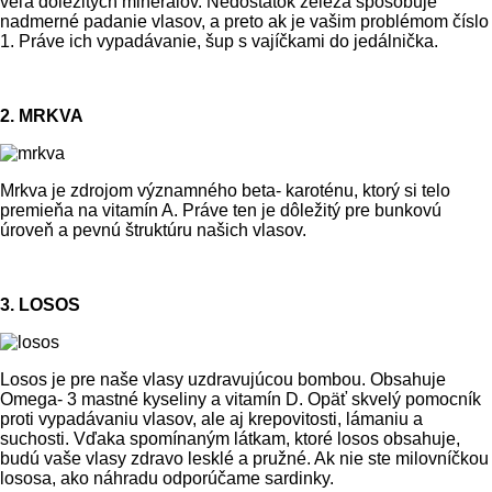
veľa dôležitých minerálov. Nedostatok železa spôsobuje
nadmerné padanie vlasov, a preto ak je vašim problémom číslo
1. Práve ich vypadávanie, šup s vajíčkami do jedálnička.
2. MRKVA
Mrkva je zdrojom významného beta- karoténu, ktorý si telo
premieňa na vitamín A. Práve ten je dôležitý pre bunkovú
úroveň a pevnú štruktúru našich vlasov.
3. LOSOS
Losos je pre naše vlasy uzdravujúcou bombou. Obsahuje
Omega- 3 mastné kyseliny a vitamín D. Opäť skvelý pomocník
proti vypadávaniu vlasov, ale aj krepovitosti, lámaniu a
suchosti. Vďaka spomínaným látkam, ktoré losos obsahuje,
budú vaše vlasy zdravo lesklé a pružné. Ak nie ste milovníčkou
lososa, ako náhradu odporúčame sardinky.