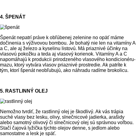
4. ŠPENÁT
Špenát nepatrí práve k obľúbenej zelenine no opäť máme
dočinenia s výživovou bombou. Je bohatý nie len na vitamíny A
a C, ale aj železo a kyselinu listovú. Má priaznivé účinky na
vlasovú pokožku a teda aj vlasový korienok. Vitamíny A a C
napomáhajú k produkcii prirodzeného vlasového kondicionéru-
mazu, ktorý vytvára vlasov priaznivé prostredie. Ak patríte k
tým, ktorí špenát neobľubujú, ako náhradu radíme brokolicu.
5. RASTLINNÝ OLEJ
Nemožno tvrdiť, že rastlinný olej je škodlivý. Ak vás trápia
suché vlasy bez lesku, olivy, slnečnicové jadierka, arašidy
alebo samotný olivový či slnečnicový olej sú správnou voľbou.
Stačí čajová lyžička týchto olejov denne, s jedlom alebo
samostatne a lesk je späť.