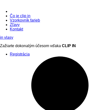
Čo je clip in
Vzorkovník
farieb
Zľavy
Kontakt
in
vlasy
Zažiarte
dokonalým účesom
vďaka
CLIP IN
Registrácia