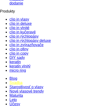
dodanie
Produkty
clip in vlasy
clip in deluxe
clip in vlnité
clip in kučeravé
clip in rýchlopásy
clip in rýchlopásy deluxe
clip in zvýrazňovače
clip in ofiny
clip in copy
DIY sady
keratín
keratín vlnitý
micro ring
Blog
Svadba
Starostlivosť o vlasy
Nové vlasové trendy
Maturita
Leto
Účesy