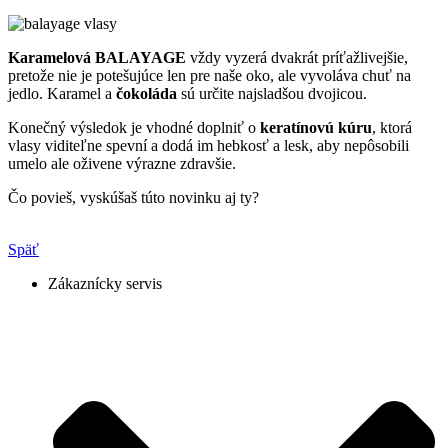
Karamelová BALAYAGE
vždy vyzerá dvakrát príťažlivejšie,
pretože nie je potešujúce len pre naše oko, ale vyvoláva chuť na
jedlo. Karamel a
čokoláda
sú určite najsladšou dvojicou.
Konečný výsledok je vhodné doplniť o
keratínovú kúru
, ktorá
vlasy viditeľne spevní a dodá im hebkosť a lesk, aby nepôsobili
umelo ale oživene výrazne zdravšie.
Čo povieš, vyskúšaš túto novinku aj ty?
Späť
Zákaznícky servis