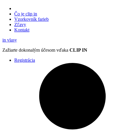
Čo je clip in
Vzorkovník
farieb
Zľavy
Kontakt
in
vlasy
Zažiarte
dokonalým účesom
vďaka
CLIP IN
Registrácia