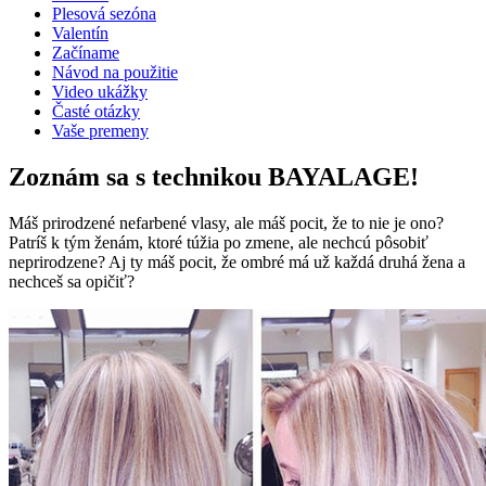
Plesová sezóna
Valentín
Začíname
Návod na použitie
Video ukážky
Časté otázky
Vaše premeny
Zoznám sa s technikou BAYALAGE!
Máš prirodzené nefarbené vlasy, ale máš pocit, že to nie je ono?
Patríš k tým ženám, ktoré túžia po zmene, ale nechcú pôsobiť
neprirodzene? Aj ty máš pocit, že ombré má už každá druhá žena a
nechceš sa opičiť?