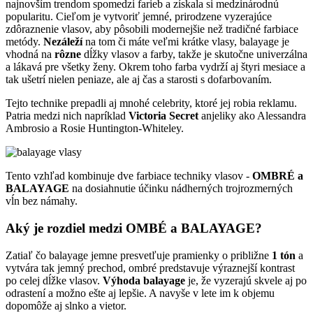
najnovším trendom spomedzi farieb a získala si medzinárodnú
popularitu. Cieľom je vytvoriť jemné, prirodzene vyzerajúce
zdôraznenie vlasov, aby pôsobili modernejšie než tradičné farbiace
metódy.
Nezáleží
na tom či máte veľmi krátke vlasy, balayage je
vhodná na
rôzne
dĺžky vlasov a farby, takže je skutočne univerzálna
a lákavá pre všetky ženy. Okrem toho farba vydrží aj štyri mesiace a
tak ušetrí nielen peniaze, ale aj čas a starosti s dofarbovaním.
Tejto technike prepadli aj mnohé celebrity, ktoré jej robia reklamu.
Patria medzi nich napríklad
Victoria Secret
anjeliky ako Alessandra
Ambrosio a Rosie Huntington-Whiteley.
Tento vzhľad kombinuje dve farbiace techniky vlasov -
OMBRÉ a
BALAYAGE
na dosiahnutie účinku nádherných trojrozmerných
vĺn bez námahy.
Aký je rozdiel medzi OMBÉ a BALAYAGE?
Zatiaľ čo balayage jemne presvetľuje pramienky o približne
1 tón
a
vytvára tak jemný prechod, ombré predstavuje výraznejší kontrast
po celej dĺžke vlasov.
Výhoda balayage
je, že vyzerajú skvele aj po
odrastení a možno ešte aj lepšie. A navyše v lete im k objemu
dopomôže aj slnko a vietor.