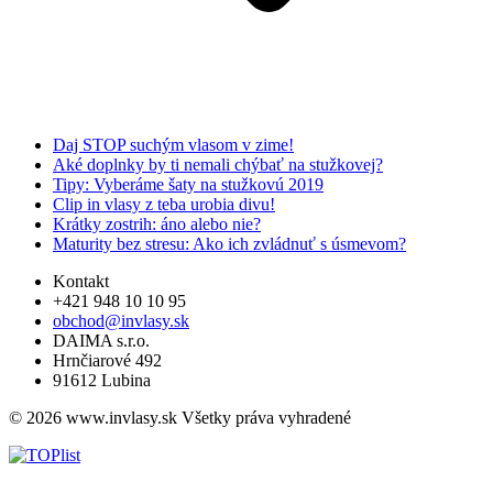
Daj STOP suchým vlasom v zime!
Aké doplnky by ti nemali chýbať na stužkovej?
Tipy: Vyberáme šaty na stužkovú 2019
Clip in vlasy z teba urobia divu!
Krátky zostrih: áno alebo nie?
Maturity bez stresu: Ako ich zvládnuť s úsmevom?
Kontakt
+421 948 10 10 95
obchod@invlasy.sk
DAIMA s.r.o.
Hrnčiarové 492
91612 Lubina
© 2026 www.invlasy.sk Všetky práva vyhradené