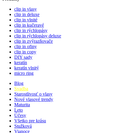
clip in vlasy
clip in deluxe
clip in vlnité
clip in kučeravé
clip in rýchlopásy
clip in rýchlopásy deluxe
clip in zvýrazňovače
clip in ofiny
clip in copy
DIY sady
keratín
keratín vlnitý
micro ring
Blog
Svadba
Starostlivosť o vlasy
Nové vlasové trendy
Maturita
Leto
Účesy
Všetko pre krásu
Stužková
Vianoce