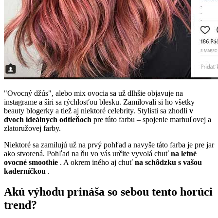
"Ovocný džús", alebo mix ovocia sa už dlhšie objavuje na
instagrame a šíri sa rýchlosťou blesku. Zamilovali si ho všetky
beauty blogerky a tiež aj niektoré celebrity. Stylisti sa zhodli
v
dvoch ideálnych odtieňoch
pre túto farbu – spojenie marhuľovej a
zlatoružovej farby.
Niektoré sa zamilujú už na prvý pohľad a navyše táto farba je pre jar
ako stvorená. Pohľad na ňu vo vás určite vyvolá chuť
na letné
ovocné smoothie
. A okrem iného aj chuť
na schôdzku s vašou
kaderníčkou
.
Akú výhodu prináša so sebou tento horúci
trend?