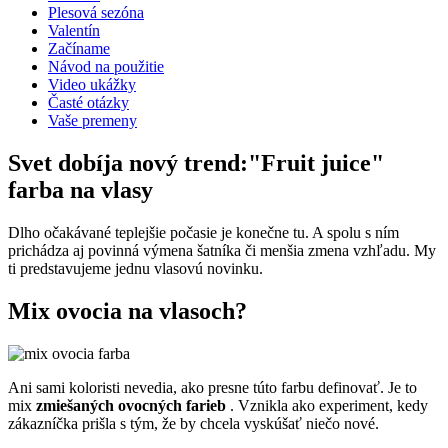
Plesová sezóna
Valentín
Začíname
Návod na použitie
Video ukážky
Časté otázky
Vaše premeny
Svet dobíja nový trend:"Fruit juice"
farba na vlasy
Dlho očakávané teplejšie počasie je konečne tu. A spolu s ním
prichádza aj povinná výmena šatníka či menšia zmena vzhľadu. My
ti predstavujeme jednu vlasovú novinku.
Mix ovocia na vlasoch?
Ani sami koloristi nevedia, ako presne túto farbu definovať. Je to
mix
zmiešaných ovocných farieb
. Vznikla ako experiment, kedy
zákazníčka prišla s tým, že by chcela vyskúšať niečo nové.