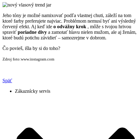
Jeho tóny je možné namixovať podľa vlastnej chuti, záleží na tom
ktoré farby preferujete najviac. Problémom nemusí byť ani výsledný
červený efekt. Aj keď ide
o odvážny krok
, môže s tvojou hrivou
spraviť
poriadne divy
a zamotať hlavu nielen mužom, ale aj ženám,
ktoré budú potichu závidieť – samozrejme v dobrom.
Čo povieš, išla by si do toho?
Zdroj foto:www.instagram.com
Späť
Zákaznícky servis