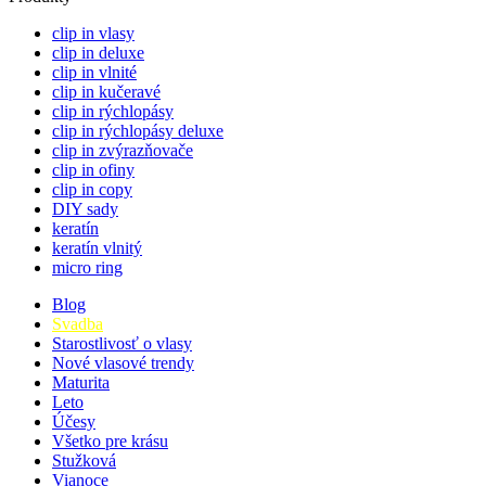
clip in vlasy
clip in deluxe
clip in vlnité
clip in kučeravé
clip in rýchlopásy
clip in rýchlopásy deluxe
clip in zvýrazňovače
clip in ofiny
clip in copy
DIY sady
keratín
keratín vlnitý
micro ring
Blog
Svadba
Starostlivosť o vlasy
Nové vlasové trendy
Maturita
Leto
Účesy
Všetko pre krásu
Stužková
Vianoce