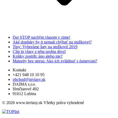
Daj STOP suchým vlasom v zime!
Aké doplnky by ti nemali chýbať na stužkovej?
Tipy: Vyberáme šaty na stužkovú 2019
Clip in vlasy z teba urobia divu!
Krátky zostrih: áno alebo nie?
Maturity bez stresu: Ako ich zvládnuť s úsmevom?
Kontakt
+421 948 10 10 95
obchod@invlasy.sk
DAIMA s.r.o.
Hrnčiarové 492
91612 Lubina
© 2026 www.invlasy.sk Všetky práva vyhradené