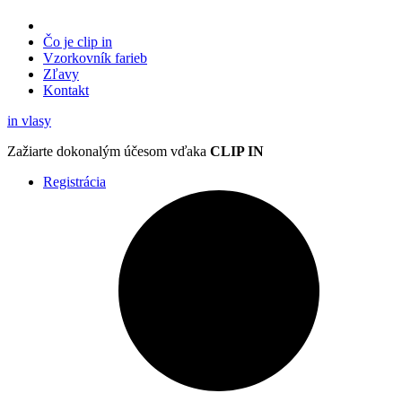
Čo je clip in
Vzorkovník
farieb
Zľavy
Kontakt
in
vlasy
Zažiarte
dokonalým účesom
vďaka
CLIP IN
Registrácia