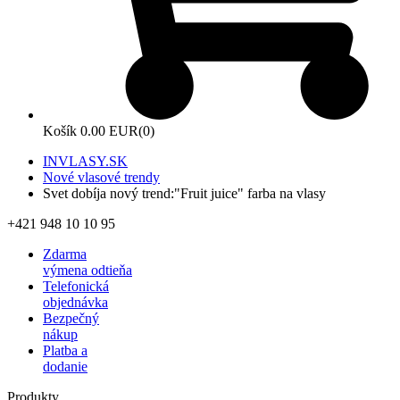
Košík
0.00 EUR
(0)
INVLASY.SK
Nové vlasové trendy
Svet dobíja nový trend:"Fruit juice" farba na vlasy
+421 948 10 10 95
Zdarma
výmena odtieňa
Telefonická
objednávka
Bezpečný
nákup
Platba a
dodanie
Produkty