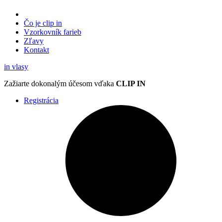
Čo je clip in
Vzorkovník
farieb
Zľavy
Kontakt
in
vlasy
Zažiarte
dokonalým účesom
vďaka
CLIP IN
Registrácia