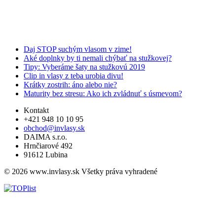
Daj STOP suchým vlasom v zime!
Aké doplnky by ti nemali chýbať na stužkovej?
Tipy: Vyberáme šaty na stužkovú 2019
Clip in vlasy z teba urobia divu!
Krátky zostrih: áno alebo nie?
Maturity bez stresu: Ako ich zvládnuť s úsmevom?
Kontakt
+421 948 10 10 95
obchod@invlasy.sk
DAIMA s.r.o.
Hrnčiarové 492
91612 Lubina
© 2026 www.invlasy.sk Všetky práva vyhradené