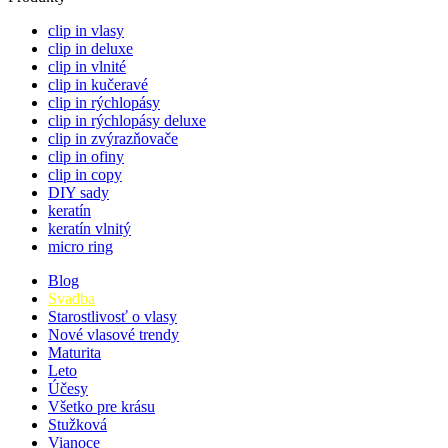
clip in vlasy
clip in deluxe
clip in vlnité
clip in kučeravé
clip in rýchlopásy
clip in rýchlopásy deluxe
clip in zvýrazňovače
clip in ofiny
clip in copy
DIY sady
keratín
keratín vlnitý
micro ring
Blog
Svadba
Starostlivosť o vlasy
Nové vlasové trendy
Maturita
Leto
Účesy
Všetko pre krásu
Stužková
Vianoce