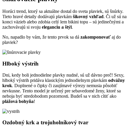
Horúci trend, ktorý sa aktuálne dostal do sveta plaviek, sú šnúrky.
Tieto hravé detaily dodávajú plavkám
šikovný vzhľad
. Či už sú na
konci väzieb alebo zdobia celý lem bikini topu – sú jedinečnými a
zachovávajú si svoju
eleganciu a štýl
.
No, napadlo by vám, že tento prvok sa dá
zakomponovať
aj do
plaviek?
Hlboký výstrih
Dni, kedy boli jednodielne plavky nudné, sú už dávno preč! Sexy,
hlboký výstrih pridáva klasickým jednodielnym plavkám
odvážny
krok
. Doplnené o čipky či zaujímavé výrezy nemusia pôsobiť
nevkusne. Tento model je určený pre sebavedomé ženy, ktoré sa
neboja byť stredobodom pozornosti. Budeš sa v nich cítiť ako
plážová bohyňa
!
Ozdobný krk a trojuholníkový tvar