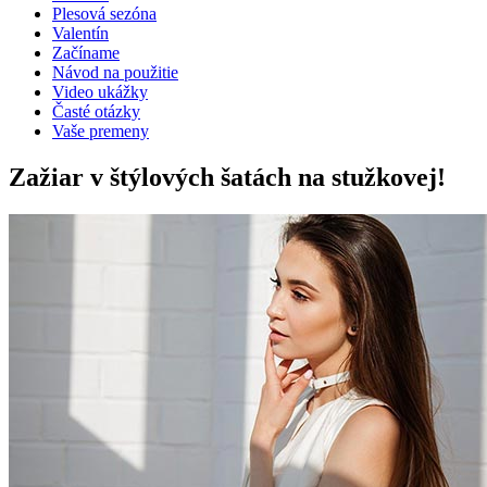
Plesová sezóna
Valentín
Začíname
Návod na použitie
Video ukážky
Časté otázky
Vaše premeny
Zažiar v štýlových šatách na stužkovej!