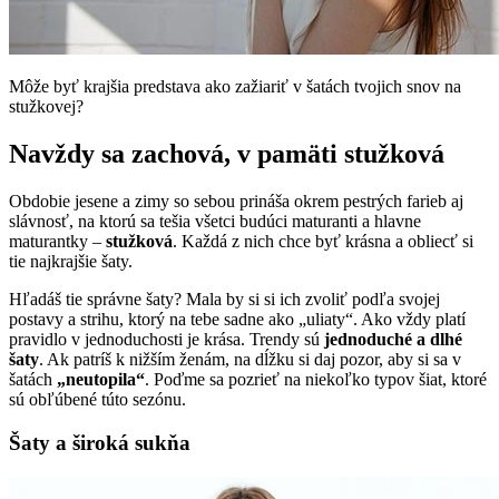
Môže byť krajšia predstava ako zažiariť v šatách tvojich snov na
stužkovej?
Navždy sa zachová, v pamäti stužková
Obdobie jesene a zimy so sebou prináša okrem pestrých farieb aj
slávnosť, na ktorú sa tešia všetci budúci maturanti a hlavne
maturantky –
stužková
. Každá z nich chce byť krásna a obliecť si
tie najkrajšie šaty.
Hľadáš tie správne šaty? Mala by si si ich zvoliť podľa svojej
postavy a strihu, ktorý na tebe sadne ako „uliaty“. Ako vždy platí
pravidlo v jednoduchosti je krása. Trendy sú
jednoduché a dlhé
šaty
. Ak patríš k nižším ženám, na dĺžku si daj pozor, aby si sa v
šatách
„neutopila“
. Poďme sa pozrieť na niekoľko typov šiat, ktoré
sú obľúbené túto sezónu.
Šaty a široká sukňa