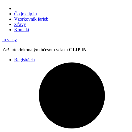
Čo je clip in
Vzorkovník
farieb
Zľavy
Kontakt
in
vlasy
Zažiarte
dokonalým účesom
vďaka
CLIP IN
Registrácia