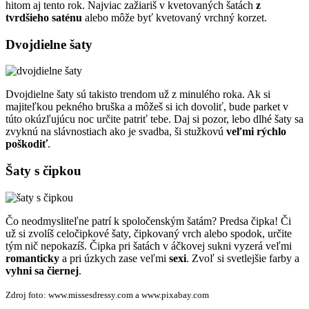
hitom aj tento rok. Najviac zažiariš v kvetovaných šatách
z
tvrdšieho saténu
alebo môže byť kvetovaný vrchný korzet.
Dvojdielne šaty
Dvojdielne šaty sú takisto trendom už z minulého roka. Ak si
majiteľkou pekného bruška a môžeš si ich dovoliť, bude parket v
túto okúzľujúcu noc určite patriť tebe. Daj si pozor, lebo dlhé šaty sa
zvyknú na slávnostiach ako je svadba, ši stužkovú
veľmi rýchlo
poškodiť
.
Šaty s čipkou
Čo neodmysliteľne patrí k spoločenským šatám? Predsa čipka! Či
už si zvolíš celočipkové šaty, čipkovaný vrch alebo spodok, určite
tým nič nepokazíš. Čipka pri šatách v áčkovej sukni vyzerá veľmi
romanticky
a pri úzkych zase veľmi
sexi
. Zvoľ si svetlejšie farby a
vyhni sa čiernej
.
Zdroj foto: www.missesdressy.com a www.pixabay.com