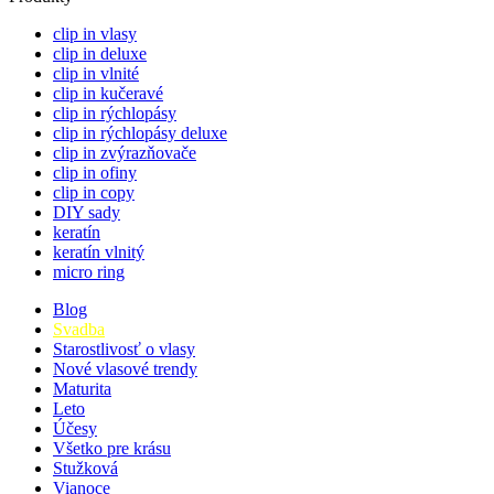
clip in vlasy
clip in deluxe
clip in vlnité
clip in kučeravé
clip in rýchlopásy
clip in rýchlopásy deluxe
clip in zvýrazňovače
clip in ofiny
clip in copy
DIY sady
keratín
keratín vlnitý
micro ring
Blog
Svadba
Starostlivosť o vlasy
Nové vlasové trendy
Maturita
Leto
Účesy
Všetko pre krásu
Stužková
Vianoce