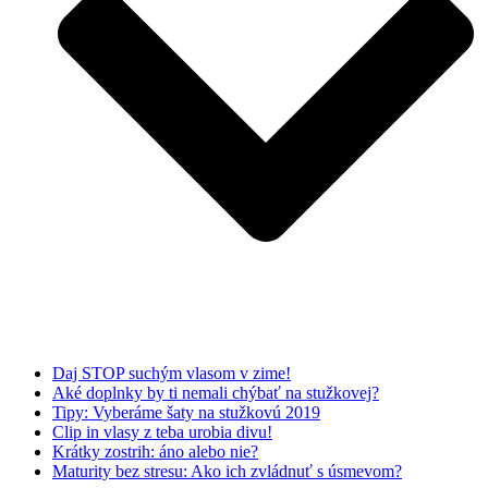
Daj STOP suchým vlasom v zime!
Aké doplnky by ti nemali chýbať na stužkovej?
Tipy: Vyberáme šaty na stužkovú 2019
Clip in vlasy z teba urobia divu!
Krátky zostrih: áno alebo nie?
Maturity bez stresu: Ako ich zvládnuť s úsmevom?