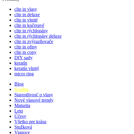
clip in vlasy
clip in deluxe
clip in vlnité
clip in kučeravé
clip in rýchlopásy
clip in rýchlopásy deluxe
clip in zvýrazňovače
clip in ofiny
clip in copy
DIY sady
keratín
keratín vlnitý
micro ring
Blog
Svadba
Starostlivosť o vlasy
Nové vlasové trendy
Maturita
Leto
Účesy
Všetko pre krásu
Stužková
Vianoce