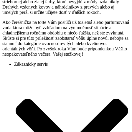
striebornej alebo zlatej farby, ktoré nevyjdú z módy azda nikdy.
Drahých vzácnych kovov a náhrdelníkov z pravých alebo aj
umelých perál si určite užijete dosť v ďalších rokoch.
Ako čerešnička na torte Vám poslúži už toaletná alebo parfumovaná
voda ktorá môže byť vzhľadom na výnimočnosť situácie a
chladnejšiemu ročnému obdobiu o niečo ťažšia, než ste zvyknutá.
Skúste si pre túto príležitosť zaobstarať vôňu úplne novú, nebojte sa
siahnuť do kategórie ovocno-drevitých alebo kvetinovo-
orientálných vôňí. Po zvyšok roka Vám bude pripomienkou Vášho
neopakovateľného večera, Vašej stužkovej!
Zákaznícky servis