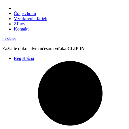
Čo je clip in
Vzorkovník
farieb
Zľavy
Kontakt
in
vlasy
Zažiarte
dokonalým účesom
vďaka
CLIP IN
Registrácia