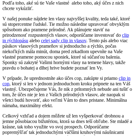
Podľa toho, aké sú tie Vaše vlastné alebo toho, aký účes z nich
chcete vykúzliť.
V našej ponuke nájdete len vlasy najvyššej kvality, teda také, ktoré
sú stopercentne ľudské. Tie možno následne upravovať obvyklým
spôsobom ako pramene prírodné. Ak plánujete staviť na
prirodzenosť rozpustených vlasov, odporúčame investovať do
clip
in rýchlopásu
alebo
celej sady clip in vlasov
. Tento pás alebo viac
pásikov vlasových prameňov si jednoducho a rýchlo, počas
niekoľkých mála minút, doma pred zrkadlom upevníte na Vaše
vlastné pramene pomocou sponiek, ktoré sú súčasťou balenia.
Sponky sú zakryté Vašimi hornými vlasy na temene hlavy, takže
pravdu o bohatej a dlhej hrive budete poznať len Vy.
V prípade, že uprednostníte ako účes cop, zakúpte si priamo
clip in
cop
, ktorý si len v jednom jednoduchom kroku pripnete na ten Váš
vlastný. Ubezpečujeme Vás, že nik z prítomných nebude ani tušiť o
tom, že účes nie je len z Vašich prírodných vlasov, ale naopak si
všetci budú hovoriť, ako veľmi Vám to dnes pristane. Minimálna
námaha, maximálny efekt.
Celkový vzhľad a dojem môžete už len vyšperkovať drobnou a
jemne pôsobiacou bižutériou, ktorá sa dnes teší obľube. Ste mladé a
krásne, tak toho využite vo svoj prospech. Odporúčame
popremýšľať tak jednoduchými väčšími kruhovými náušnicami