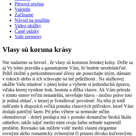
Plesová sezóna
Valentín
Začíname
Návod na použitie
Video ukážky
Časté otázky
Vaše premeny
Vlasy sú koruna krásy
Nie nadarmo sa hovorí , že vlasy sú korunou ženskej krásy. Držte sa
aj Vy tohto pravidla a garantujeme Vám, že budete neodolateľné.
Príliš zložité a prekombinované účesy ale ponechajte iným, dámam
v rokoch alebo si ich schovajte na iné príležitosti . Na stužkovej
ukážte Vašu mladosť v plnej kráse a vyberte si jednoduchú úpravu,
vďaka ktorej vynikne lesk, hustota a dĺžka vlasov. Ak Vám príroda
v tomto smere veľmi nenadelila, nevešajte hlavu - možno práve toto
je jediná oblasť, v ktorej je švindlovať povolené. Na trhu je totiž
našťastie k dispozícii veľká ponuka vlasových príčeskov, ktoré Vám
dodajú patričný šarm. Pri jeho výbere sa nemusíte ničím
obmedzovať - dobrý predajca má v ponuke dostatočne širokú škálu
odtieňov, takže nájsť medzi nimi svoju farbu nebude najmenší
problém. Rovnako tak môžete voliť medzi vlasmi elegantne
rovnými alebo romanticky zvlnenými či priamo divoko kučeravými.