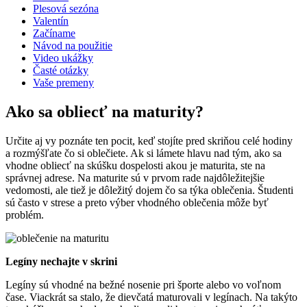
Plesová sezóna
Valentín
Začíname
Návod na použitie
Video ukážky
Časté otázky
Vaše premeny
Ako sa obliecť na maturity?
Určite aj vy poznáte ten pocit, keď stojíte pred skriňou celé hodiny
a rozmýšľate čo si oblečiete. Ak si lámete hlavu nad tým, ako sa
vhodne obliecť na skúšku dospelosti akou je maturita, ste na
správnej adrese. Na maturite sú v prvom rade najdôležitejšie
vedomosti, ale tiež je dôležitý dojem čo sa týka oblečenia. Študenti
sú často v strese a preto výber vhodného oblečenia môže byť
problém.
Legíny nechajte v skrini
Legíny sú vhodné na bežné nosenie pri športe alebo vo voľnom
čase. Viackrát sa stalo, že dievčatá maturovali v legínach. Na takýto