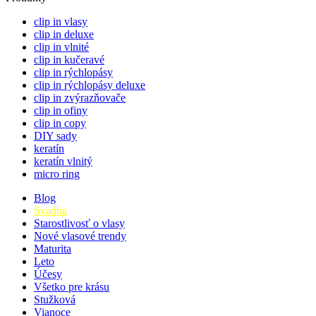
clip in vlasy
clip in deluxe
clip in vlnité
clip in kučeravé
clip in rýchlopásy
clip in rýchlopásy deluxe
clip in zvýrazňovače
clip in ofiny
clip in copy
DIY sady
keratín
keratín vlnitý
micro ring
Blog
Svadba
Starostlivosť o vlasy
Nové vlasové trendy
Maturita
Leto
Účesy
Všetko pre krásu
Stužková
Vianoce