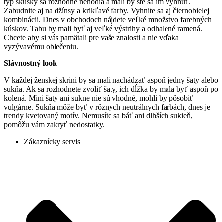
typ skúšky sa rozhodne nehodia a mali by ste sa im vyhnúť.
Zabudnite aj na džínsy a krikľavé farby. Vyhnite sa aj čiernobielej
kombinácii. Dnes v obchodoch nájdete veľké množstvo farebných
kúskov. Tabu by mali byť aj veľké výstrihy a odhalené ramená.
Chcete aby si vás pamätali pre vaše znalosti a nie vďaka
vyzývavému oblečeniu.
Slávnostný look
V každej ženskej skrini by sa mali nachádzať aspoň jedny šaty alebo
sukňa. Ak sa rozhodnete zvoliť šaty, ich dĺžka by mala byť aspoň po
kolená. Mini šaty ani sukne nie sú vhodné, mohli by pôsobiť
vulgárne. Sukňa môže byť v rôznych neutrálnych farbách, dnes je
trendy kvetovaný motív. Nemusíte sa báť ani dlhších sukieň,
pomôžu vám zakryť nedostatky.
Zákaznícky servis