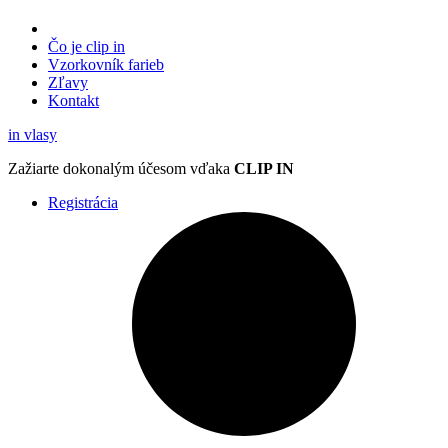
Čo je clip in
Vzorkovník
farieb
Zľavy
Kontakt
in
vlasy
Zažiarte
dokonalým účesom
vďaka
CLIP IN
Registrácia