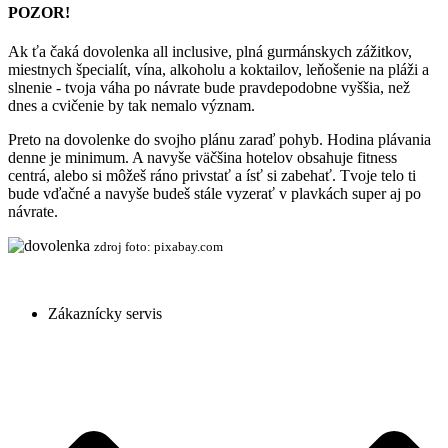
POZOR!
Ak ťa čaká dovolenka all inclusive, plná gurmánskych zážitkov,
miestnych špecialít, vína, alkoholu a koktailov, leňošenie na pláži a
slnenie - tvoja váha po návrate bude pravdepodobne vyššia, než
dnes a cvičenie by tak nemalo význam.
Preto na dovolenke do svojho plánu zaraď pohyb. Hodina plávania
denne je minimum. A navyše väčšina hotelov obsahuje fitness
centrá, alebo si môžeš ráno privstať a ísť si zabehať. Tvoje telo ti
bude vďačné a navyše budeš stále vyzerať v plavkách super aj po
návrate.
zdroj foto: pixabay.com
Zákaznícky servis