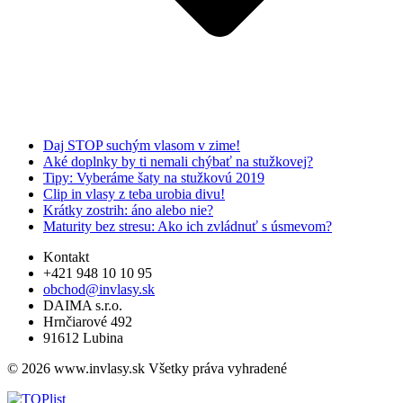
Daj STOP suchým vlasom v zime!
Aké doplnky by ti nemali chýbať na stužkovej?
Tipy: Vyberáme šaty na stužkovú 2019
Clip in vlasy z teba urobia divu!
Krátky zostrih: áno alebo nie?
Maturity bez stresu: Ako ich zvládnuť s úsmevom?
Kontakt
+421 948 10 10 95
obchod@invlasy.sk
DAIMA s.r.o.
Hrnčiarové 492
91612 Lubina
© 2026 www.invlasy.sk Všetky práva vyhradené