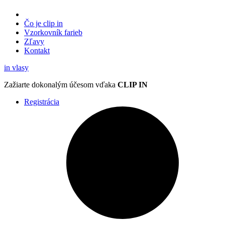
Čo je clip in
Vzorkovník
farieb
Zľavy
Kontakt
in
vlasy
Zažiarte
dokonalým účesom
vďaka
CLIP IN
Registrácia