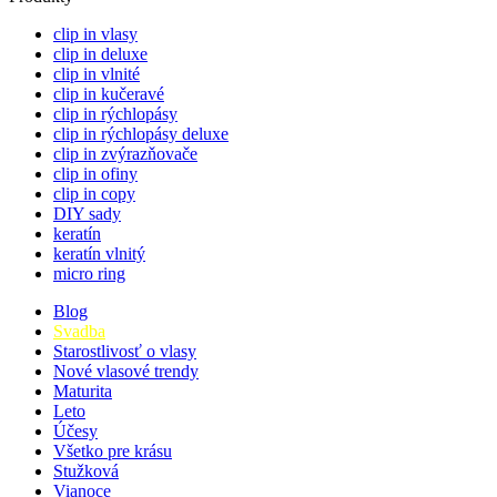
clip in vlasy
clip in deluxe
clip in vlnité
clip in kučeravé
clip in rýchlopásy
clip in rýchlopásy deluxe
clip in zvýrazňovače
clip in ofiny
clip in copy
DIY sady
keratín
keratín vlnitý
micro ring
Blog
Svadba
Starostlivosť o vlasy
Nové vlasové trendy
Maturita
Leto
Účesy
Všetko pre krásu
Stužková
Vianoce