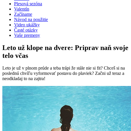
Plesová sezóna
Valentín
Začíname
Návod na použitie
Video ukážky
Časté otázky
Vaše premeny
Leto už klope na dvere: Priprav naň svoje
telo včas
Leto je už v plnom prúde a teba trápi že stále nie si fit? Chceš si na
poslednú chvíľu vyformovať postavu do plaviek? Začni už teraz a
neodkladaj to na zajtra!