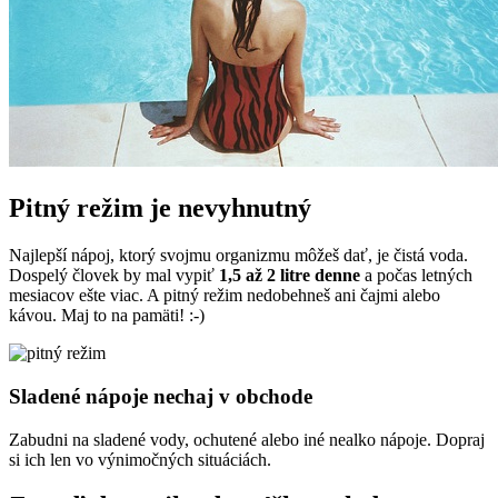
Pitný režim je nevyhnutný
Najlepší nápoj, ktorý svojmu organizmu môžeš dať, je čistá voda.
Dospelý človek by mal vypiť
1,5 až 2 litre denne
a počas letných
mesiacov ešte viac. A pitný režim nedobehneš ani čajmi alebo
kávou. Maj to na pamäti! :-)
Sladené nápoje nechaj v obchode
Zabudni na sladené vody, ochutené alebo iné nealko nápoje. Dopraj
si ich len vo výnimočných situáciách.