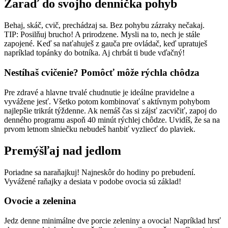
Zaraď do svojho denníčka pohyb
Behaj, skáč, cvič, prechádzaj sa. Bez pohybu zázraky nečakaj.
TIP: Posilňuj brucho! A prirodzene. Mysli na to, nech je stále
zapojené. Keď sa naťahuješ z gauča pre ovládač, keď upratuješ
napríklad topánky do botníka. Aj chrbát ti bude vďačný!
Nestíhaš cvičenie? Pomôcť môže rýchla chôdza
Pre zdravé a hlavne trvalé chudnutie je ideálne pravidelne a
vyvážene jesť. Všetko potom kombinovať s aktívnym pohybom
najlepšie trikrát týždenne. Ak nemáš čas si zájsť zacvičiť, zapoj do
denného programu aspoň 40 minút rýchlej chôdze. Uvidíš, že sa na
prvom letnom slniečku nebudeš hanbiť vyzliecť do plaviek.
Premýšľaj nad jedlom
Poriadne sa naraňajkuj! Najneskôr do hodiny po prebudení.
Vyvážené raňajky a desiata v podobe ovocia sú základ!
Ovocie a zelenina
Jedz denne minimálne dve porcie zeleniny a ovocia! Napríklad hrsť