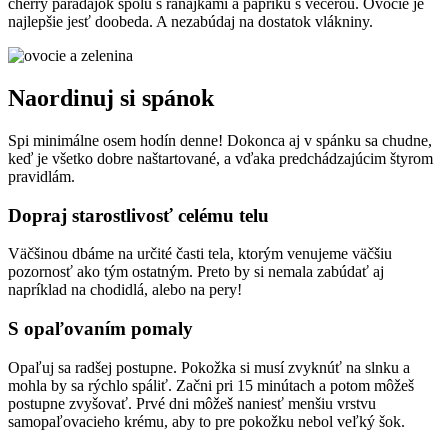
cherry paradajok spolu s raňajkami a papriku s večerou. Ovocie je
najlepšie jesť doobeda. A nezabúdaj na dostatok vlákniny.
Naordinuj si spánok
Spi minimálne osem hodín denne! Dokonca aj v spánku sa chudne,
keď je všetko dobre naštartované, a vďaka predchádzajúcim štyrom
pravidlám.
Dopraj starostlivosť celému telu
Väčšinou dbáme na určité časti tela, ktorým venujeme väčšiu
pozornosť ako tým ostatným. Preto by si nemala zabúdať aj
napríklad na chodidlá, alebo na pery!
S opaľovaním pomaly
Opaľuj sa radšej postupne. Pokožka si musí zvyknúť na slnku a
mohla by sa rýchlo spáliť. Začni pri 15 minútach a potom môžeš
postupne zvyšovať. Prvé dni môžeš naniesť menšiu vrstvu
samopaľovacieho krému, aby to pre pokožku nebol veľký šok.